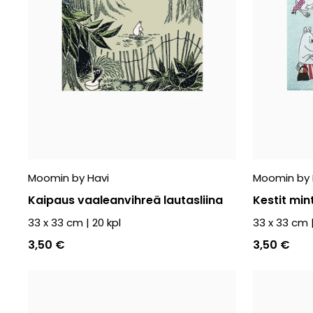
Moomin by Havi
Moomin by 
Kaipaus vaaleanvihreä lautasliina
Kestit mint
33 x 33 cm
|
20
kpl
33 x 33 cm
3,50 €
3,50 €