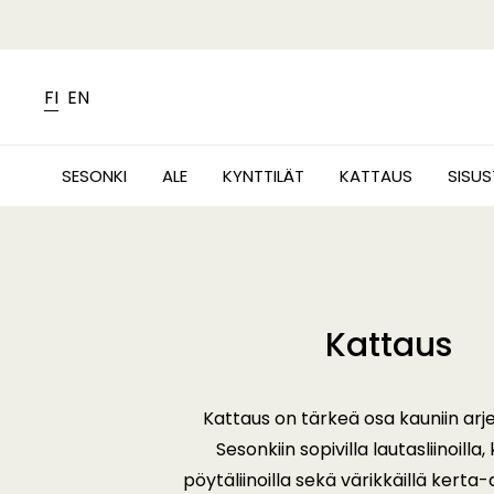
FI
EN
SESONKI
ALE
KYNTTILÄT
KATTAUS
SISU
Kattaus
Kattaus on tärkeä osa kauniin arje
Sesonkiin sopivilla lautasliinoilla, 
pöytäliinoilla sekä värikkäillä kerta-a