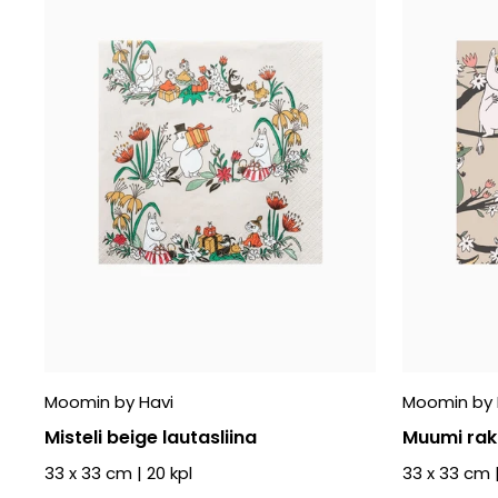
Moomin by Havi
Moomin by 
Misteli beige lautasliina
Muumi raka
33 x 33 cm
|
20
kpl
33 x 33 cm