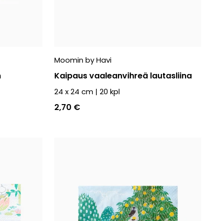
Moomin by Havi
n
Kaipaus vaaleanvihreä lautasliina
24 x 24 cm
|
20
kpl
2,70 €