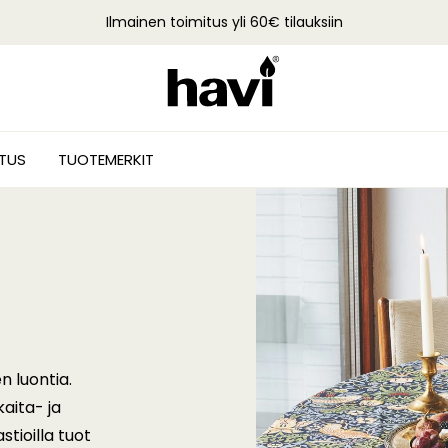
Ilmainen toimitus yli 60€ tilauksiin
STUS
TUOTEMERKIT
n luontia.
kaita- ja
stioilla tuot