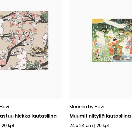
Havi
Moomin by Havi
stuu hiekka lautasliina
Muumit niityllä lautasliina
|
20
kpl
24 x 24 cm
|
20
kpl