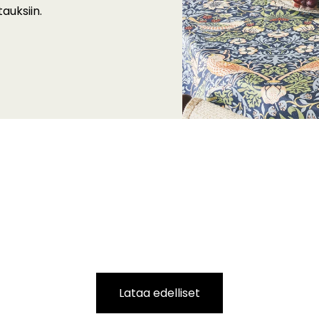
tauksiin.
Lataa edelliset