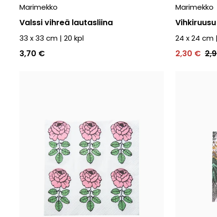
Marimekko
Marimekko
Valssi vihreä lautasliina
Vihkiruusu 
33 x 33 cm
|
20
kpl
24 x 24 cm
3,70 €
2,30 €
2,