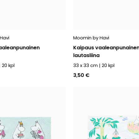
Havi
Moomin by Havi
aaleanpunainen
Kaipaus vaaleanpunaine
lautasliina
|
20
kpl
33 x 33 cm
|
20
kpl
3,50 €