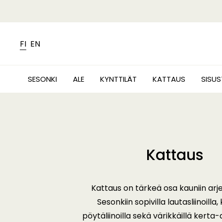
FI
EN
SESONKI
ALE
KYNTTILÄT
KATTAUS
SISU
Kattaus
Kattaus on tärkeä osa kauniin arje
Sesonkiin sopivilla lautasliinoilla, 
pöytäliinoilla sekä värikkäillä kerta-a