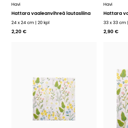
Havi
Havi
Hattara vaaleanvihreä lautasliina
Hattara va
24 x 24 cm
|
20
kpl
33 x 33 cm
2,20 €
2,90 €