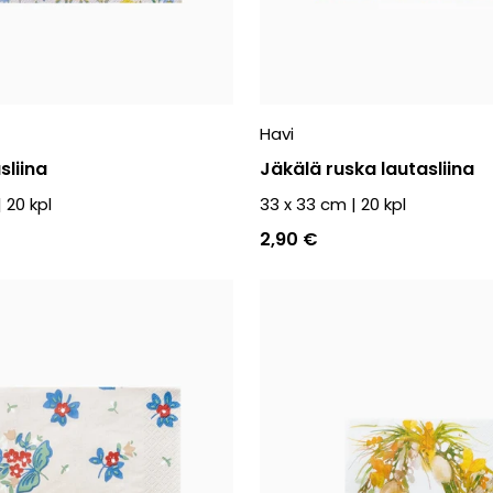
Havi
sliina
Jäkälä ruska lautasliina
|
20
kpl
33 x 33 cm
|
20
kpl
2,90 €