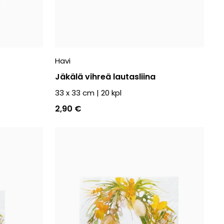
Havi
Jäkälä vihreä lautasliina
33 x 33 cm
|
20
kpl
2,90 €