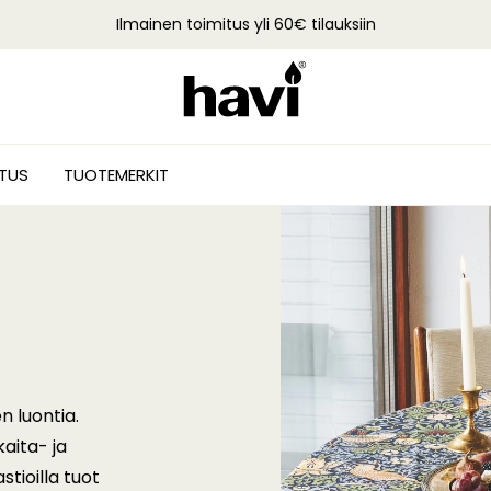
Ilmainen toimitus yli 60€ tilauksiin
STUS
TUOTEMERKIT
n luontia.
kaita- ja
stioilla tuot