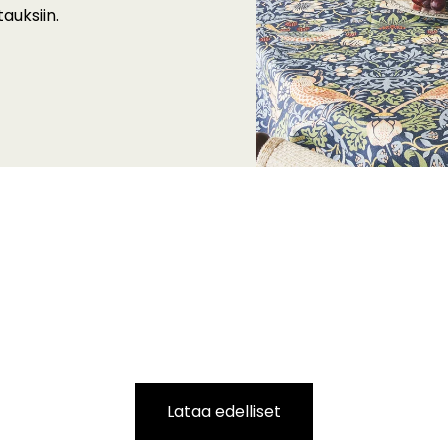
tauksiin.
Lataa edelliset