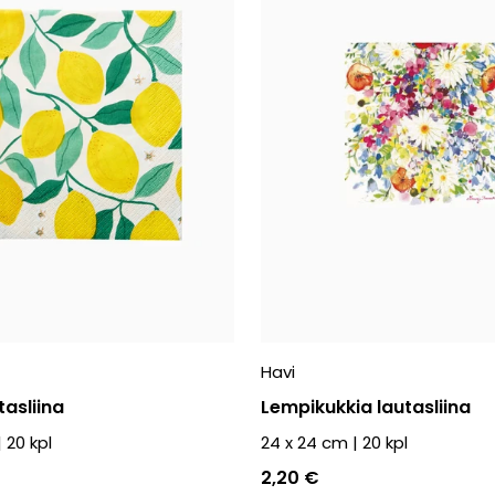
Havi
asliina
Lempikukkia lautasliina
|
20
kpl
24 x 24 cm
|
20
kpl
2,20 €