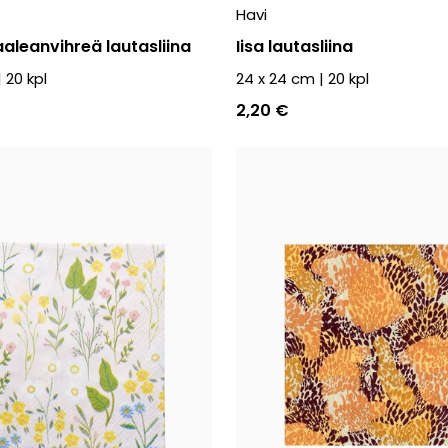
Havi
aleanvihreä lautasliina
Iisa lautasliina
|
20
kpl
24 x 24 cm
|
20
kpl
2,20 €