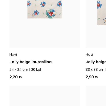
Havi
Havi
Jolly beige lautasliina
Jolly beige
24 x 24 cm
|
20
kpl
33 x 33 cm
2,20 €
2,90 €