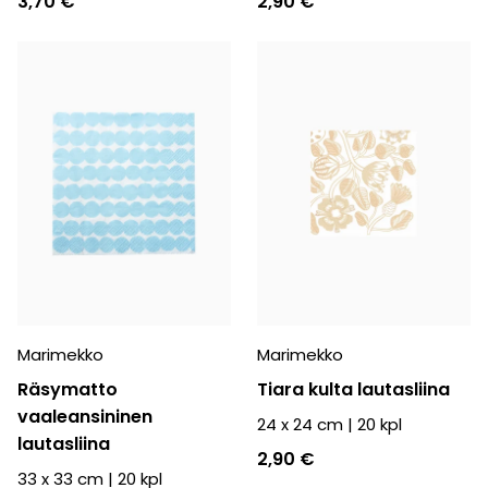
3,70 €
2,90 €
Marimekko
Marimekko
Räsymatto
Tiara kulta lautasliina
vaaleansininen
24 x 24 cm
|
20
kpl
lautasliina
2,90 €
33 x 33 cm
|
20
kpl