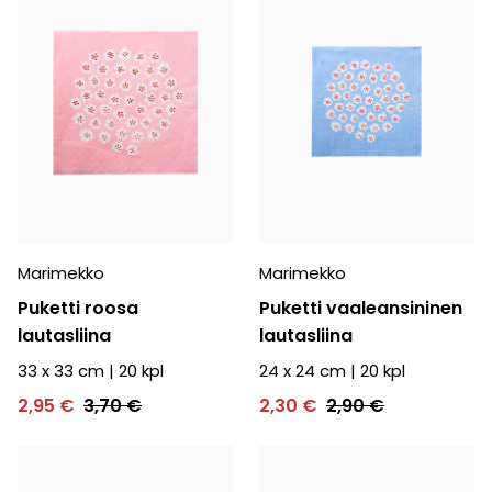
Marimekko
Marimekko
Puketti roosa
Puketti vaaleansininen
lautasliina
lautasliina
33 x 33 cm
|
20
kpl
24 x 24 cm
|
20
kpl
2,95 €
3,70 €
2,30 €
2,90 €