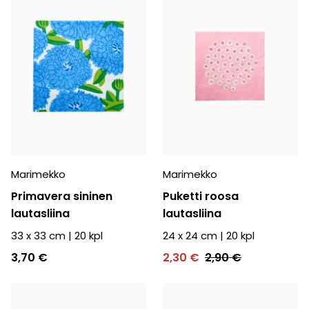
Marimekko
Marimekko
Primavera sininen
Puketti roosa
lautasliina
lautasliina
33 x 33 cm
|
20
kpl
24 x 24 cm
|
20
kpl
3,70 €
2,30 €
2,90 €