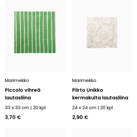
Marimekko
Marimekko
Piccolo vihreä
Piirto Unikko
lautasliina
kermakulta lautasliina
33 x 33 cm
|
20
kpl
24 x 24 cm
|
20
kpl
3,70 €
2,90 €