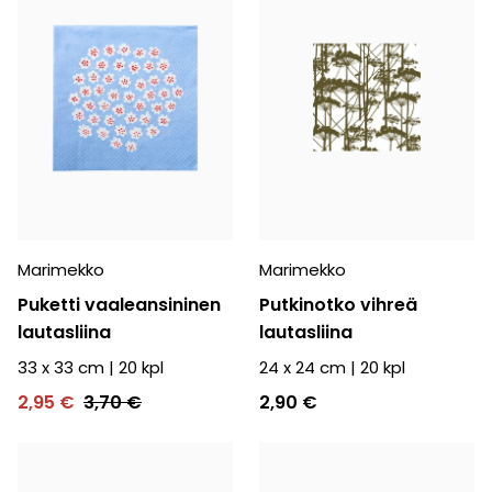
Marimekko
Marimekko
Puketti vaaleansininen
Putkinotko vihreä
lautasliina
lautasliina
33 x 33 cm
|
20
kpl
24 x 24 cm
|
20
kpl
2,95 €
3,70 €
2,90 €