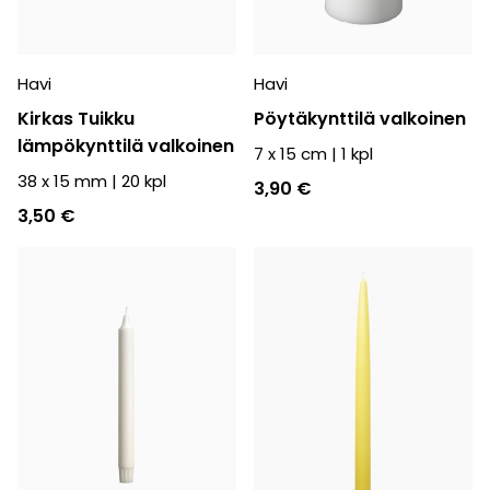
Havi
Havi
Kirkas Tuikku
Pöytäkynttilä valkoinen
lämpökynttilä valkoinen
7 x 15 cm
|
1
kpl
38 x 15 mm
|
20
kpl
3,90 €
3,50 €