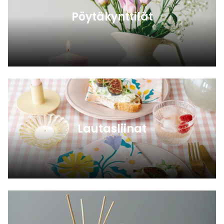
Pöytäkynttilät
Lautasliinat