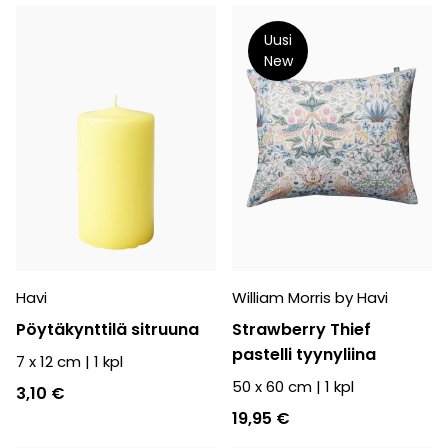
Uusi
New
Havi
William Morris by Havi
Pöytäkynttilä sitruuna
Strawberry Thief
pastelli tyynyliina
7 x 12 cm
|
1
kpl
50 x 60 cm
|
1
kpl
3,10 €
19,95 €