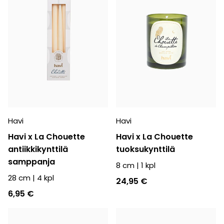
Havi
Havi
Havi x La Chouette
Havi x La Chouette
antiikkikynttilä
tuoksukynttilä
samppanja
8 cm
|
1
kpl
28 cm
|
4
kpl
24,95 €
6,95 €