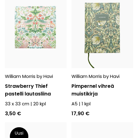
William Morris by Havi
William Morris by Havi
Strawberry Thief
Pimpernel vihreä
pastelli lautasliina
muistikirja
33 x 33 cm
|
20
kpl
A5
|
1
kpl
3,50 €
17,90 €
Uusi