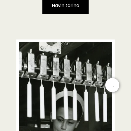
Havin tarina
→