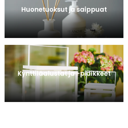
Huonetuoksut ja saippuat
Kynttiläalustat ja -pidikkeet