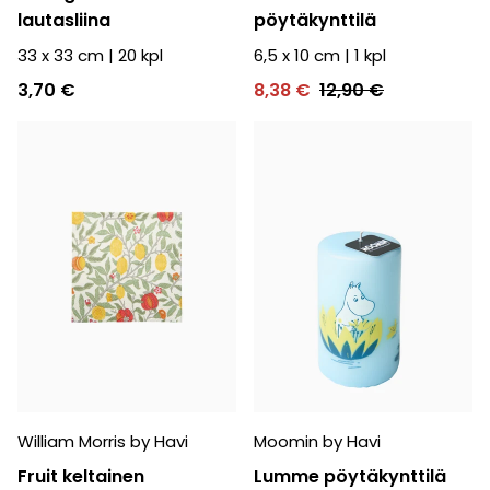
lautasliina
pöytäkynttilä
33 x 33 cm
|
20
kpl
6,5 x 10 cm
|
1
kpl
3,70 €
8,38 €
12,90 €
William Morris by Havi
Moomin by Havi
Fruit keltainen
Lumme pöytäkynttilä