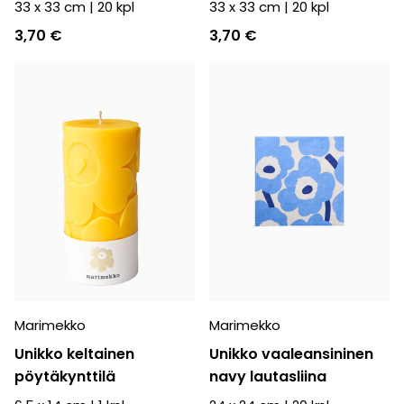
33 x 33 cm
|
20
kpl
33 x 33 cm
|
20
kpl
3,70 €
3,70 €
Marimekko
Marimekko
Unikko keltainen
Unikko vaaleansininen
pöytäkynttilä
navy lautasliina