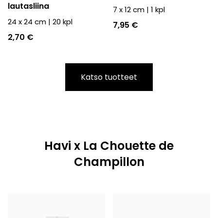
lautasliina
7 x 12 cm
|
1
kpl
24 x 24 cm
|
20
kpl
7,95 €
2,70 €
Katso tuotteet
Havi x La Chouette de
Champillon