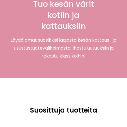
Tuo kesän värit
kotiin ja
kattauksiin
Löydä omat suosikkisi laajasta kesän kattaus- ja
sisustustuotevalikoimasta. Ihastu uutuuksiin ja
rakastu klassikoihin!
Suosittuja tuotteita