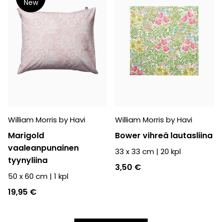
New
William Morris by Havi
William Morris by Havi
Marigold
Bower vihreä lautasliina
vaaleanpunainen
33 x 33 cm
|
20
kpl
tyynyliina
3,50 €
50 x 60 cm
|
1
kpl
19,95 €