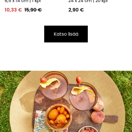
6,5 x 14 cm
|
1
kpl
24 x 24 cm
|
20
kpl
10,33 €
15,90 €
2,90 €
Katso lisää