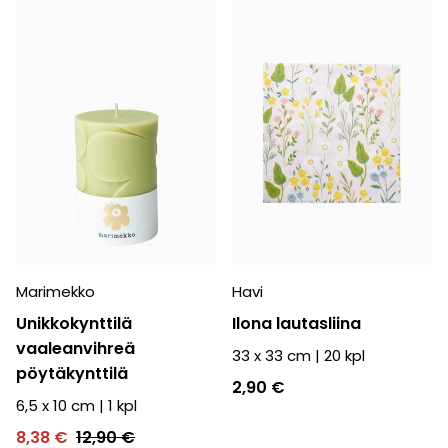
Marimekko
Havi
Unikkokynttilä
Ilona lautasliina
vaaleanvihreä
33 x 33 cm
|
20
kpl
pöytäkynttilä
2,90 €
6,5 x 10 cm
|
1
kpl
8,38 €
12,90 €