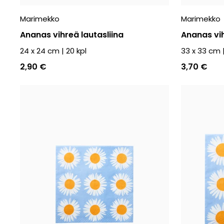
Marimekko
Marimekko
Ananas vihreä lautasliina
Ananas vih
24 x 24 cm
|
20
kpl
33 x 33 cm
2,90 €
3,70 €