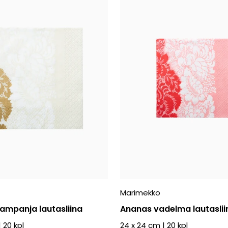
Marimekko
ampanja lautasliina
Ananas vadelma lautaslii
|
20
kpl
24 x 24 cm
|
20
kpl