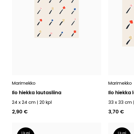
Marimekko
Marimekko
Ilo hiekka lautasliina
Ilo hiekka 
24 x 24 cm
|
20
kpl
33 x 33 cm
2,90 €
3,70 €
Uusi
Uusi