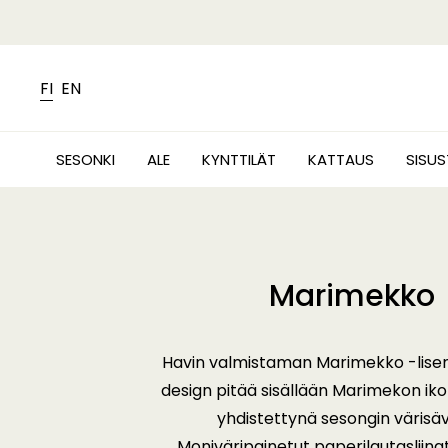
FI
EN
SESONKI
ALE
KYNTTILÄT
KATTAUS
SISU
Marimekko
Havin valmistaman Marimekko -lisen
design pitää sisällään Marimekon iko
yhdistettynä sesongin värisäv
Moniväripainetut paperilautasliinat 