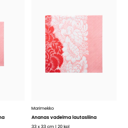
Marimekko
na
Ananas vadelma lautasliina
33 x 33 cm
|
20
kpl