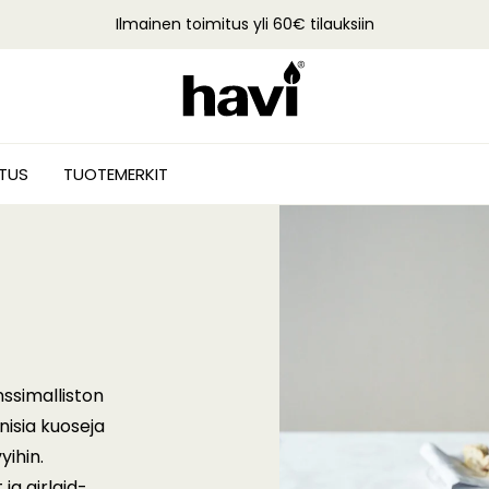
Ilmainen toimitus yli 60€ tilauksiin
STUS
TUOTEMERKIT
ssimalliston
nisia kuoseja
yihin.
ja airlaid-