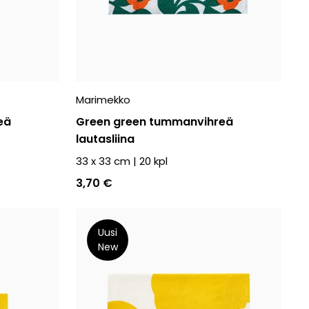
Marimekko
eä
Green green tummanvihreä
lautasliina
33 x 33 cm
|
20
kpl
3,70 €
Uusi
New