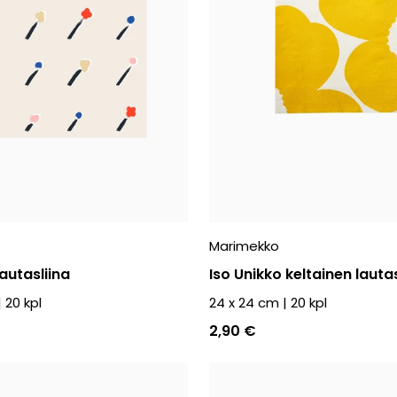
Marimekko
lautasliina
Iso Unikko keltainen lautas
|
20
kpl
24 x 24 cm
|
20
kpl
2,90 €