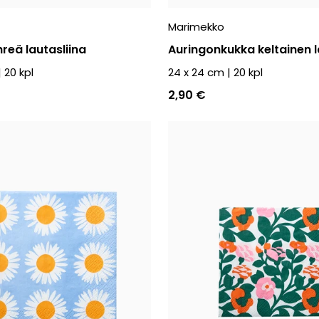
Marimekko
reä lautasliina
Auringonkukka keltainen l
|
20
kpl
24 x 24 cm
|
20
kpl
2,90 €