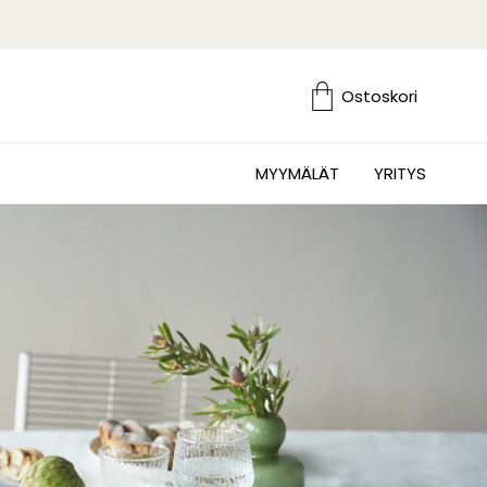
Ostoskori
MYYMÄLÄT
YRITYS