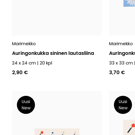
Marimekko
Marimekko
Auringonkukka sininen lautasliina
Auringonku
24 x 24 cm
|
20
kpl
33 x 33 cm
2,90 €
3,70 €
Uusi
Uusi
New
New