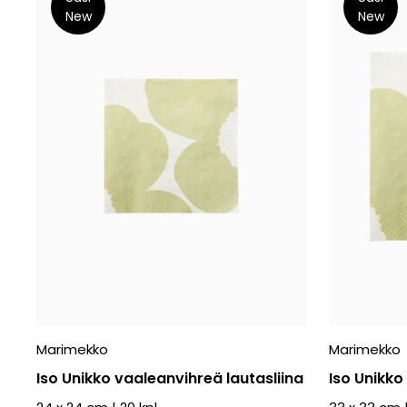
New
New
Marimekko
Marimekko
Iso Unikko vaaleanvihreä lautasliina
Iso Unikko