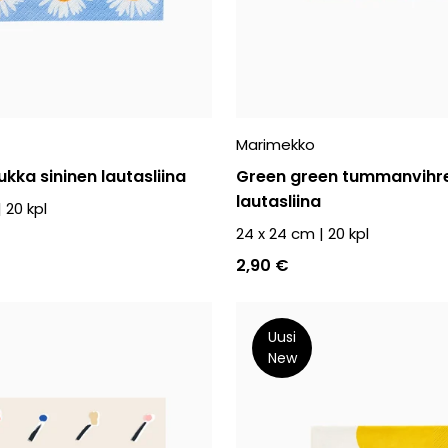
Marimekko
kka sininen lautasliina
Green green tummanvihr
lautasliina
|
20
kpl
24 x 24 cm
|
20
kpl
2,90 €
Uusi
New