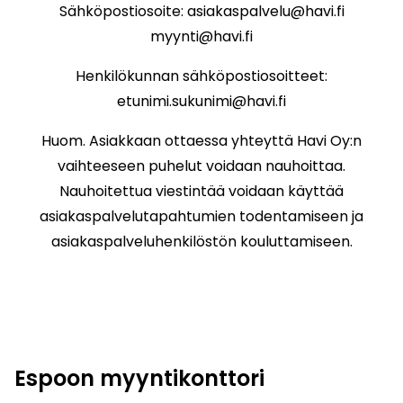
Sähköpostiosoite: asiakaspalvelu@havi.fi
myynti@havi.fi
Henkilökunnan sähköpostiosoitteet:
etunimi.sukunimi@havi.fi
Huom. Asiakkaan ottaessa yhteyttä Havi Oy:n
vaihteeseen puhelut voidaan nauhoittaa.
Nauhoitettua viestintää voidaan käyttää
asiakaspalvelutapahtumien todentamiseen ja
asiakaspalveluhenkilöstön kouluttamiseen.
Espoon myyntikonttori