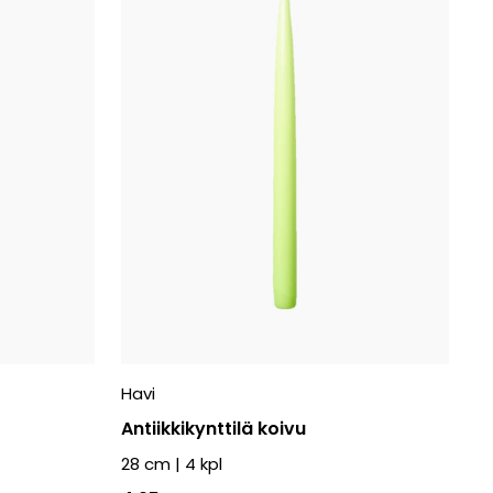
Havi
Antiikkikynttilä koivu
28 cm
|
4
kpl