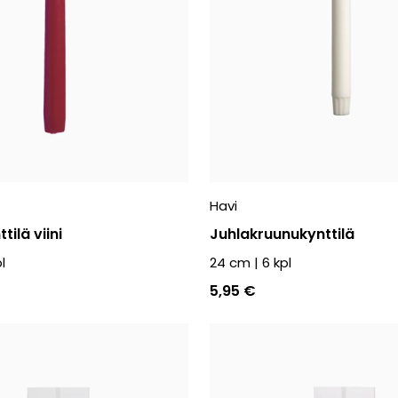
Havi
tilä viini
Juhlakruunukynttilä
l
24 cm
|
6
kpl
5,95 €