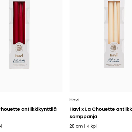
Havi
Chouette antiikkikynttilä
Havi x La Chouette antiikk
samppanja
l
28 cm
|
4
kpl