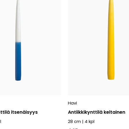
Havi
ttilä itsenäisyys
Antiikkikynttilä keltainen
l
28 cm
|
4
kpl