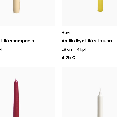
Havi
nttilä shampanja
Antiikkikynttilä sitruuna
l
28 cm
|
4
kpl
4,25 €