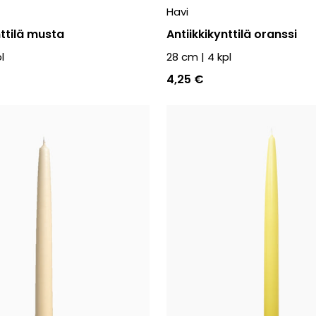
Havi
nttilä musta
Antiikkikynttilä oranssi
l
28 cm
|
4
kpl
4,25 €