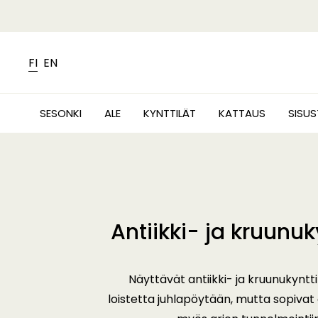
FI
EN
SESONKI
ALE
KYNTTILÄT
KATTAUS
SISU
Antiikki- ja kruunuk
Näyttävät antiikki- ja kruunukyntti
loistetta juhlapöytään, mutta sopivat