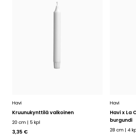
Havi
Havi
Kruunukynttilä valkoinen
Havi x La 
burgundi
20 cm
|
5
kpl
28 cm
|
4
kp
3,35 €