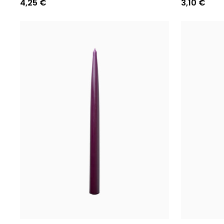
4,25 €
3,10 €