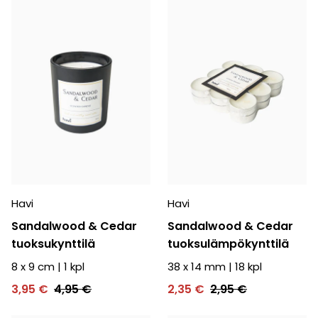
Havi
Havi
Sandalwood & Cedar
Sandalwood & Cedar
tuoksukynttilä
tuoksulämpökynttilä
8 x 9 cm
|
1
kpl
38 x 14 mm
|
18
kpl
3,95 €
4,95 €
2,35 €
2,95 €