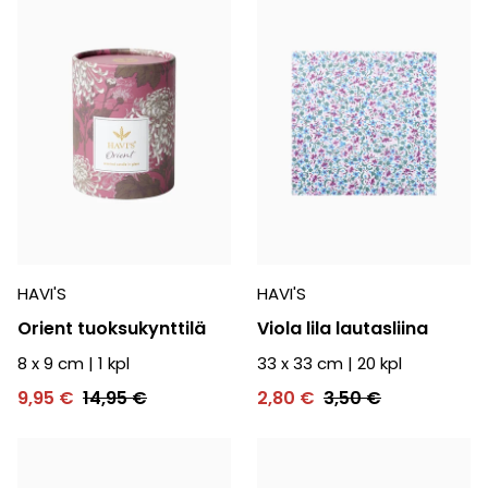
HAVI'S
HAVI'S
Orient tuoksukynttilä
Viola lila lautasliina
8 x 9 cm
|
1
kpl
33 x 33 cm
|
20
kpl
9,95 €
14,95 €
2,80 €
3,50 €