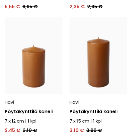
5,55 €
6,95 €
2,35 €
2,95 €
Havi
Havi
Pöytäkynttilä kaneli
Pöytäkynttilä kaneli
7 x 12 cm
|
1
kpl
7 x 15 cm
|
1
kpl
2,45 €
3,10 €
3,10 €
3,90 €