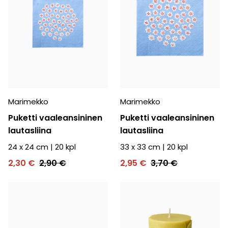
Marimekko
Marimekko
Puketti vaaleansininen
Puketti vaaleansininen
lautasliina
lautasliina
24 x 24 cm
|
20
kpl
33 x 33 cm
|
20
kpl
2,30 €
2,90 €
2,95 €
3,70 €