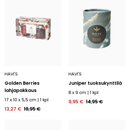
HAVI'S
HAVI'S
Golden Berries
Juniper tuoksukynttilä
lahjapakkaus
8 x 9 cm
|
1
kpl
17 x 10 x 5,5 cm
|
1
kpl
9,95 €
14,95 €
13,27 €
18,95 €