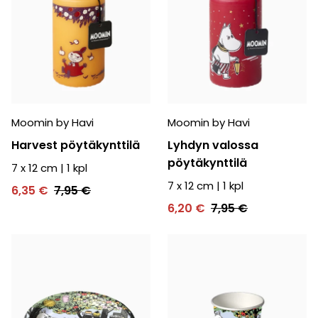
Moomin by Havi
Moomin by Havi
Harvest pöytäkynttilä
Lyhdyn valossa
pöytäkynttilä
7 x 12 cm
|
1
kpl
7 x 12 cm
|
1
kpl
6,35 €
7,95 €
6,20 €
7,95 €