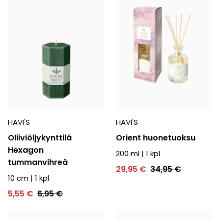
HAVI'S
HAVI'S
Oliiviöljykynttilä
Orient huonetuoksu
Hexagon
200 ml
|
1
kpl
tummanvihreä
29,95 €
34,95 €
10 cm
|
1
kpl
5,55 €
6,95 €