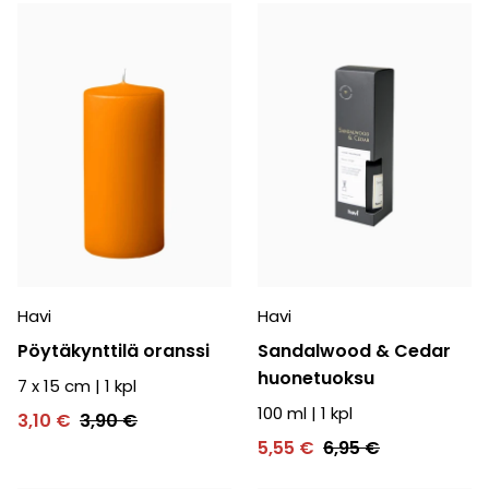
Havi
Havi
Pöytäkynttilä oranssi
Sandalwood & Cedar
huonetuoksu
7 x 15 cm
|
1
kpl
100 ml
|
1
kpl
3,10 €
3,90 €
5,55 €
6,95 €