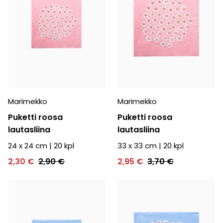
Marimekko
Marimekko
Puketti roosa
Puketti roosa
lautasliina
lautasliina
24 x 24 cm
|
20
kpl
33 x 33 cm
|
20
kpl
2,30 €
2,90 €
2,95 €
3,70 €