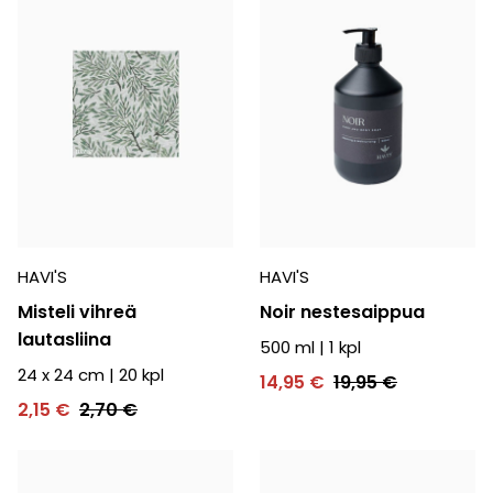
HAVI'S
HAVI'S
Misteli vihreä
Noir nestesaippua
lautasliina
500 ml
|
1
kpl
24 x 24 cm
|
20
kpl
14,95 €
19,95 €
2,15 €
2,70 €