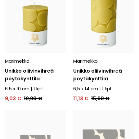
Marimekko
Marimekko
Unikko oliivinvihreä
Unikko oliivinvihreä
pöytäkynttilä
pöytäkynttilä
6,5 x 10 cm
|
1
kpl
6,5 x 14 cm
|
1
kpl
9,03 €
12,90 €
11,13 €
15,90 €