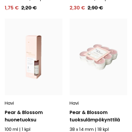
1,75 €
2,20 €
2,30 €
2,90 €
Havi
Havi
Pear & Blossom
Pear & Blossom
huonetuoksu
tuoksulämpökynttilä
100 ml
|
1
kpl
38 x 14 mm
|
18
kpl