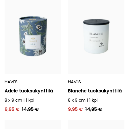
HAVI'S
HAVI'S
Adele tuoksukynttilä
Blanche tuoksukynttilä
8 x 9 cm
|
1
kpl
8 x 9 cm
|
1
kpl
9,95 €
14,95 €
9,95 €
14,95 €